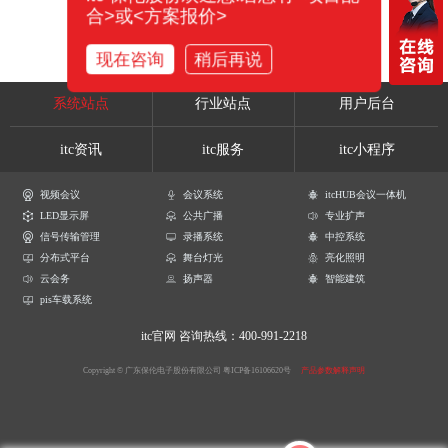
合>或<方案报价>
现在咨询
稍后再说
系统站点
行业站点
用户后台
itc资讯
itc服务
itc小程序
视频会议
会议系统
itcHUB会议一体机
LED显示屏
公共广播
专业扩声
信号传输管理
录播系统
中控系统
分布式平台
舞台灯光
亮化照明
云会务
扬声器
智能建筑
pis车载系统
itc官网
咨询热线：400-991-2218
Copyright © 广东保伦电子股份有限公司
粤ICP备16106620号
产品参数解释声明