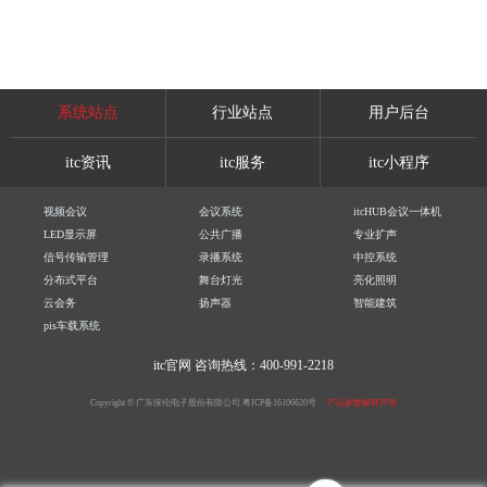
系统站点
行业站点
用户后台
itc资讯
itc服务
itc小程序
视频会议
会议系统
itcHUB会议一体机
LED显示屏
公共广播
专业扩声
信号传输管理
录播系统
中控系统
分布式平台
舞台灯光
亮化照明
云会务
扬声器
智能建筑
pis车载系统
itc官网
咨询热线：400-991-2218
Copyright © 广东保伦电子股份有限公司
粤ICP备16106620号
产品参数解释声明