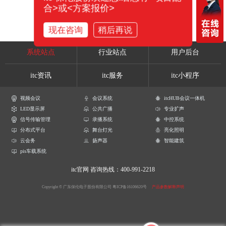
合>或<方案报价>
现在咨询
稍后再说
系统站点
行业站点
用户后台
itc资讯
itc服务
itc小程序
视频会议
会议系统
itcHUB会议一体机
LED显示屏
公共广播
专业扩声
信号传输管理
录播系统
中控系统
分布式平台
舞台灯光
亮化照明
云会务
扬声器
智能建筑
pis车载系统
itc官网
咨询热线：400-991-2218
Copyright © 广东保伦电子股份有限公司
粤ICP备16106620号
产品参数解释声明