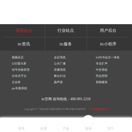
系统站点
行业站点
用户后台
itc资讯
itc服务
itc小程序
视频会议
会议系统
itcHUB会议一体机
LED显示屏
公共广播
专业扩声
信号传输管理
录播系统
中控系统
分布式平台
舞台灯光
亮化照明
云会务
扬声器
智能建筑
pis车载系统
itc官网
咨询热线：400-991-2218
Copyright © 广东保伦电子股份有限公司
粤ICP备16106620号
产品参数解释声明
首页
应用
产品
案例
关于