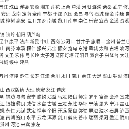
昌江
珠山
浮梁
安源
湘东
莲花
上栗
芦溪
浔阳
濂溪
柴桑
武宁
修
安远
龙南
定南
全南
宁都
于都
兴国
会昌
寻乌
石城
瑞金
南康
城
樟树
高安
临川
东乡
南城
黎川
南丰
崇仁
乐安
宜黄
金溪
资溪
锦
铁岭
朝阳
葫芦岛
辽中
康平
法库
新民
中山
西岗
沙河口
甘井子
旅顺口
金州
普兰
山
南芬
本溪
桓仁
振兴
元宝
振安
宽甸
东港
凤城
太和
古塔
凌河
塔
文圣
宏伟
弓长岭
太子河
辽阳灯塔
辽阳县
双台子
兴隆台
大洼
兴城
绥中
建昌
万州
涪陵
黔江
长寿
江津
合川
永川
南川
綦江
大足
璧山
铜梁
潼
山
西双版纳
大理
德宏
怒江
迪庆
明
禄劝
寻甸
安宁
麒麟
沾益
马龙
陆良
师宗
罗平
富源
会泽
宣威
江
镇雄
彝良
威信
水富
古城
玉龙
永胜
华坪
宁蒗
思茅
宁洱
墨江
姚
永仁
元谋
武定
禄丰
个旧
开远
蒙自
弥勒
屏边
建水
石屏
泸西
渡
南涧
巍山
永平
云龙
洱源
剑川
鹤庆
芒市
瑞丽
梁河
盈江
陇川
贺州
河池
来宾
崇左