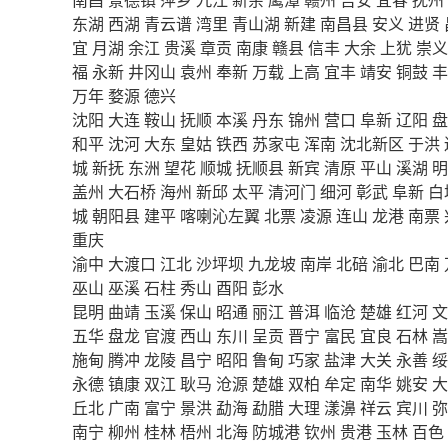
东湖
西湖
青云谱
湾里
青山湖
新建
南昌县
安义
进贤
宜
月湖
余江
贵溪
章贡
南康
赣县
信丰
大余
上犹
崇义
福
永新
井冈山
袁州
奉新
万载
上高
宜丰
靖安
铜鼓
丰
万年
婺源
德兴
沈阳
大连
鞍山
抚顺
本溪
丹东
锦州
营口
阜新
辽阳
盘
和平
沈河
大东
皇姑
铁西
苏家屯
浑南
沈北新区
于洪
城
新抚
东洲
望花
顺城
抚顺县
新宾
清原
平山
溪湖
明
盖州
大石桥
海州
新邱
太平
清河门
细河
彰武
阜新
白
城
朝阳县
建平
喀喇沁左翼
北票
凌源
连山
龙港
南票
重庆
渝中
大渡口
江北
沙坪坝
九龙坡
南岸
北碚
渝北
巴南
巫山
巫溪
石柱
秀山
酉阳
彭水
昆明
曲靖
玉溪
保山
昭通
丽江
普洱
临沧
楚雄
红河
文
五华
盘龙
官渡
西山
东川
呈贡
晋宁
富民
宜良
石林
嵩
施甸
腾冲
龙陵
昌宁
昭阳
鲁甸
巧家
盐津
大关
永善
绥
永德
镇康
双江
耿马
沧源
楚雄
双柏
牟定
南华
姚安
大
丘北
广南
富宁
景洪
勐海
勐腊
大理
漾濞
祥云
宾川
弥
南宁
柳州
桂林
梧州
北海
防城港
钦州
贵港
玉林
百色