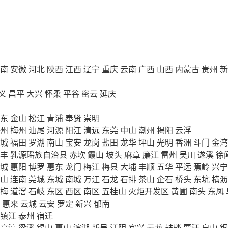
南
安徽
河北
陕西
江西
辽宁
重庆
云南
广西
山西
内蒙古
贵州
新
义
昌平
大兴
怀柔
平谷
密云
延庆
东
金山
松江
青浦
奉贤
崇明
州
梅州
汕尾
河源
阳江
清远
东莞
中山
潮州
揭阳
云浮
城
福田
罗湖
南山
宝安
龙岗
盐田
龙华
坪山
光明
香洲
斗门
金湾
丰
乳源瑶族自治县
赤坎
霞山
坡头
麻章
廉江
雷州
吴川
遂溪
徐
城
惠阳
博罗
惠东
龙门
梅江
梅县
大埔
丰顺
五华
平远
蕉岭
兴宁
山
连南
莞城
东城
南城
万江
石龙
石排
茶山
企石
桥头
东坑
横沥
梅
道滘
石岐
东区
西区
南区
五桂山
火炬开发区
黄圃
南头
东凤
惠来
云城
云安
罗定
新兴
郁南
镇江
泰州
宿迁
高淳
梁溪
锡山
惠山
滨湖
新吴
江阴
宜兴
云龙
鼓楼
贾汪
泉山
铜