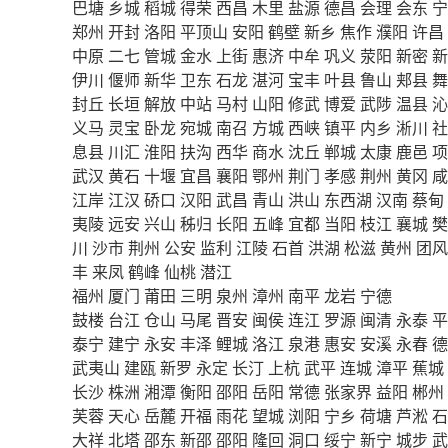
巴塘
乡城
稻城
得荣
西昌
木里
盐源
德昌
会理
会东
宁
郑州
开封
洛阳
平顶山
安阳
鹤壁
新乡
焦作
濮阳
许昌
中原
二七
管城
金水
上街
惠济
中牟
巩义
荥阳
新密
新
伊川
偃师
新华
卫东
石龙
湛河
宝丰
叶县
鲁山
郏县
舞
封丘
长垣
解放
中站
马村
山阳
修武
博爱
武陟
温县
沁
义马
灵宝
卧龙
宛城
南召
方城
西峡
镇平
内乡
淅川
社
息县
川汇
淮阳
扶沟
西华
商水
沈丘
郸城
太康
鹿邑
项
武汉
黄石
十堰
宜昌
襄阳
鄂州
荆门
孝感
荆州
黄冈
咸
江岸
江汉
硚口
汉阳
武昌
青山
洪山
东西湖
汉南
蔡甸
夷陵
远安
兴山
秭归
长阳
五峰
宜都
当阳
枝江
襄城
樊
川
沙市
荆州
公安
监利
江陵
石首
洪湖
松滋
黄州
团风
丰
来凤
鹤峰
仙桃
潜江
福州
厦门
莆田
三明
泉州
漳州
南平
龙岩
宁德
鼓楼
台江
仓山
马尾
晋安
闽侯
连江
罗源
闽清
永泰
平
泰宁
建宁
永安
丰泽
鲤城
洛江
泉港
惠安
安溪
永春
德
武夷山
建瓯
新罗
永定
长汀
上杭
武平
连城
漳平
蕉城
长沙
株洲
湘潭
衡阳
邵阳
岳阳
常德
张家界
益阳
郴州
芙蓉
天心
岳麓
开福
雨花
望城
浏阳
宁乡
荷塘
芦淞
石
大祥
北塔
邵东
新邵
邵阳
隆回
洞口
绥宁
新宁
城步
武