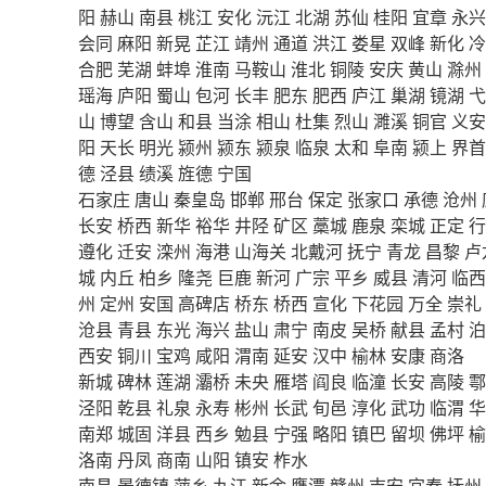
阳
赫山
南县
桃江
安化
沅江
北湖
苏仙
桂阳
宜章
永兴
会同
麻阳
新晃
芷江
靖州
通道
洪江
娄星
双峰
新化
冷
合肥
芜湖
蚌埠
淮南
马鞍山
淮北
铜陵
安庆
黄山
滁州
瑶海
庐阳
蜀山
包河
长丰
肥东
肥西
庐江
巢湖
镜湖
弋
山
博望
含山
和县
当涂
相山
杜集
烈山
濉溪
铜官
义安
阳
天长
明光
颍州
颍东
颍泉
临泉
太和
阜南
颍上
界首
德
泾县
绩溪
旌德
宁国
石家庄
唐山
秦皇岛
邯郸
邢台
保定
张家口
承德
沧州
长安
桥西
新华
裕华
井陉
矿区
藁城
鹿泉
栾城
正定
行
遵化
迁安
滦州
海港
山海关
北戴河
抚宁
青龙
昌黎
卢
城
内丘
柏乡
隆尧
巨鹿
新河
广宗
平乡
威县
清河
临西
州
定州
安国
高碑店
桥东
桥西
宣化
下花园
万全
崇礼
沧县
青县
东光
海兴
盐山
肃宁
南皮
吴桥
献县
孟村
泊
西安
铜川
宝鸡
咸阳
渭南
延安
汉中
榆林
安康
商洛
新城
碑林
莲湖
灞桥
未央
雁塔
阎良
临潼
长安
高陵
鄠
泾阳
乾县
礼泉
永寿
彬州
长武
旬邑
淳化
武功
临渭
华
南郑
城固
洋县
西乡
勉县
宁强
略阳
镇巴
留坝
佛坪
榆
洛南
丹凤
商南
山阳
镇安
柞水
南昌
景德镇
萍乡
九江
新余
鹰潭
赣州
吉安
宜春
抚州