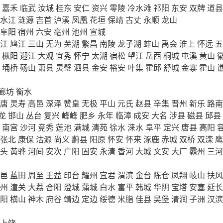
嘉禾
临武
汝城
桂东
安仁
资兴
零陵
冷水滩
祁阳
东安
双牌
道县
水江
涟源
吉首
泸溪
凤凰
花垣
保靖
古丈
永顺
龙山
阜阳
宿州
六安
亳州
池州
宣城
江
鸠江
三山
无为
芜湖
繁昌
南陵
龙子湖
蚌山
禹会
淮上
怀远
五
枞阳
迎江
大观
宜秀
怀宁
太湖
宿松
望江
岳西
桐城
屯溪
黄山
埇桥
砀山
萧县
灵璧
泗县
金安
裕安
叶集
霍邱
舒城
金寨
霍山
廊坊
衡水
唐
灵寿
高邑
深泽
赞皇
无极
平山
元氏
赵县
辛集
晋州
新乐
路南
龙
邯山
丛台
复兴
峰峰
肥乡
永年
临漳
成安
大名
涉县
磁县
邱县
南宫
沙河
竞秀
莲池
满城
清苑
徐水
涞水
阜平
定兴
唐县
高阳
张北
康保
沽源
尚义
蔚县
阳原
怀安
怀来
涿鹿
赤城
双桥
双滦
鹰
头
黄骅
河间
安次
广阳
固安
永清
香河
大城
文安
大厂
霸州
三河
邑
蓝田
周至
王益
印台
耀州
宜君
渭滨
金台
陈仓
凤翔
岐山
扶风
州
潼关
大荔
合阳
澄城
蒲城
白水
富平
韩城
华阴
宝塔
安塞
延长
阳
横山
神木
府谷
靖边
定边
绥德
米脂
佳县
吴堡
清涧
子洲
汉滨
上饶