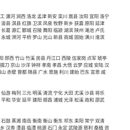
工
瀍河
涧西
洛龙
孟津
新安
栾川
嵩县
汝阳
宜阳
洛宁
浚县
淇县
红旗
卫滨
凤泉
牧野
新乡
获嘉
原阳
延津
长葛
源汇
郾城
召陵
舞阳
临颍
湖滨
陕州
渑池
卢氏
永城
浉河
平桥
罗山
光山
新县
商城
固始
潢川
淮滨
阳
郧西
竹山
竹溪
房县
丹江口
西陵
伍家岗
点军
猇亭
掇刀
京山
沙洋
钟祥
孝南
孝昌
大悟
云梦
应城
安陆
汉
通山
赤壁
曾都
随县
广水
恩施
利川
建始
巴东
宣恩
咸
仙游
梅列
三元
明溪
清流
宁化
大田
尤溪
沙县
将乐
平和
华安
延平
建阳
顺昌
浦城
光泽
松溪
政和
邵武
石鼓
蒸湘
南岳
衡南
衡山
衡东
祁东
耒阳
常宁
双清
乡
汉寿
澧县
临澧
桃源
石门
永定
武陵源
慈利
桑植
资