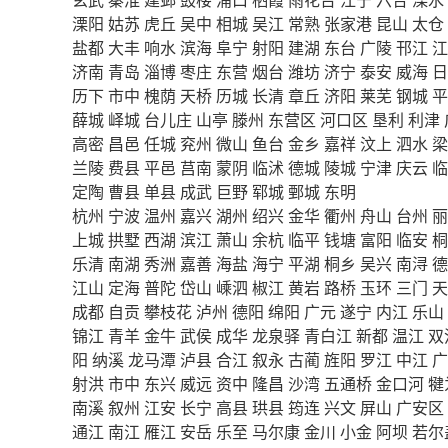
溧阳
姑苏
虎丘
吴中
相城
吴江
常熟
张家港
昆山
太仓
盐都
大丰
响水
滨海
阜宁
射阳
建湖
东台
广陵
邗江
江
济南
青岛
淄博
枣庄
东营
烟台
潍坊
济宁
泰安
威海
日
历下
市中
槐荫
天桥
历城
长清
章丘
济阳
莱芜
钢城
平
薛城
峄城
台儿庄
山亭
滕州
东营区
河口区
垦利
利津
高密
昌邑
任城
兖州
微山
鱼台
金乡
嘉祥
汶上
泗水
梁
兰陵
费县
平邑
莒南
蒙阴
临沭
德城
陵城
宁津
庆云
临
定陶
曹县
单县
成武
巨野
郓城
鄄城
东明
杭州
宁波
温州
嘉兴
湖州
绍兴
金华
衢州
舟山
台州
丽
上城
拱墅
西湖
滨江
萧山
余杭
临平
钱塘
富阳
临安
桐
乐清
南湖
秀洲
嘉善
海盐
海宁
平湖
桐乡
吴兴
南浔
德
江山
定海
普陀
岱山
嵊泗
椒江
黄岩
路桥
玉环
三门
天
成都
自贡
攀枝花
泸州
德阳
绵阳
广元
遂宁
内江
乐山
锦江
青羊
金牛
武侯
成华
龙泉驿
青白江
新都
温江
双
阳
纳溪
龙马潭
泸县
合江
叙永
古蔺
旌阳
罗江
中江
广
射洪
市中
东兴
威远
资中
隆昌
沙湾
五通桥
金口河
犍
南溪
叙州
江安
长宁
高县
珙县
筠连
兴文
屏山
广安区
通江
南江
雁江
安岳
乐至
马尔康
金川
小金
阿坝
若尔