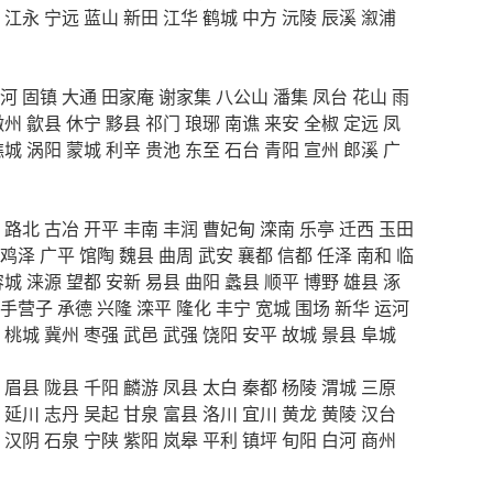
江永
宁远
蓝山
新田
江华
鹤城
中方
沅陵
辰溪
溆浦
河
固镇
大通
田家庵
谢家集
八公山
潘集
凤台
花山
雨
徽州
歙县
休宁
黟县
祁门
琅琊
南谯
来安
全椒
定远
凤
谯城
涡阳
蒙城
利辛
贵池
东至
石台
青阳
宣州
郎溪
广
路北
古冶
开平
丰南
丰润
曹妃甸
滦南
乐亭
迁西
玉田
鸡泽
广平
馆陶
魏县
曲周
武安
襄都
信都
任泽
南和
临
容城
涞源
望都
安新
易县
曲阳
蠡县
顺平
博野
雄县
涿
手营子
承德
兴隆
滦平
隆化
丰宁
宽城
围场
新华
运河
桃城
冀州
枣强
武邑
武强
饶阳
安平
故城
景县
阜城
眉县
陇县
千阳
麟游
凤县
太白
秦都
杨陵
渭城
三原
延川
志丹
吴起
甘泉
富县
洛川
宜川
黄龙
黄陵
汉台
汉阴
石泉
宁陕
紫阳
岚皋
平利
镇坪
旬阳
白河
商州