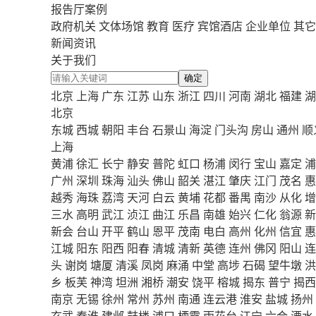
报告厅案例
政府机关
文体场馆
教育
医疗
宾馆酒店
企业单位
其它
新闻资讯
关于我们
确定
北京
上海
广东
江苏
山东
浙江
四川
河南
湖北
福建
湖
北京
东城
西城
朝阳
丰台
石景山
海淀
门头沟
房山
通州
顺
上海
黄浦
徐汇
长宁
静安
普陀
虹口
杨浦
闵行
宝山
嘉定
浦
广州
深圳
珠海
汕头
佛山
韶关
湛江
肇庆
江门
茂名
惠
越秀
海珠
荔湾
天河
白云
黄埔
花都
番禺
南沙
从化
增
三水
高明
武江
浈江
曲江
乐昌
南雄
始兴
仁化
翁源
新
新会
台山
开平
鹤山
恩平
茂南
电白
高州
化州
信宜
惠
江城
阳东
阳西
阳春
清城
清新
英德
连州
佛冈
阳山
连
头
谢岗
塘厦
清溪
凤岗
麻涌
中堂
高埗
石碣
望牛墩
洪
乡
板芙
神湾
坦洲
湘桥
潮安
饶平
榕城
揭东
普宁
揭西
南京
无锡
徐州
常州
苏州
南通
连云港
淮安
盐城
扬州
玄武
秦淮
建邺
鼓楼
浦口
栖霞
雨花台
江宁
六合
溧水