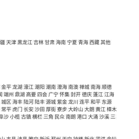
疆
天津
黑龙江
吉林
甘肃
海南
宁夏
青海
西藏
其他
金平
龙湖
濠江
潮阳
潮南
澄海
南澳
禅城
南海
顺德
闻
端州
鼎湖
高要
四会
广宁
怀集
封开
德庆
蓬江
江海
城区
海丰
陆河
陆丰
源城
紫金
龙川
连平
和平
东源
常平
虎门
长安
沙田
厚街
寮步
大岭山
大朗
黄江
樟木
阜沙
小榄
古镇
横栏
三角
民众
南朗
港口
大涌
沙溪
三
山
丰县
沛县
睢宁
新沂
邳州
天宁
钟楼
新北
武进
金坛