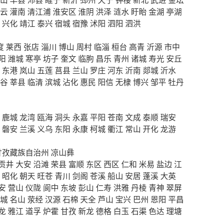
云
灌南
清江浦
淮安区
淮阴
洪泽
涟水
盱眙
金湖
亭湖
兴化
靖江
泰兴
宿城
宿豫
沭阳
泗阳
泗洪
度
莱西
张店
淄川
博山
周村
临淄
桓台
高青
沂源
市中
阳
潍城
寒亭
坊子
奎文
临朐
昌乐
青州
诸城
寿光
安丘
东港
岚山
五莲
莒县
兰山
罗庄
河东
沂南
郯城
沂水
谷
莘县
临清
滨城
沾化
惠民
阳信
无棣
博兴
邹平
牡丹
鹿城
龙湾
瓯海
洞头
永嘉
平阳
苍南
文成
泰顺
瑞安
磐安
兰溪
义乌
东阳
永康
柯城
衢江
常山
开化
龙游
甘孜藏族自治州
凉山彝
贡井
大安
沿滩
荣县
富顺
东区
西区
仁和
米易
盐边
江
昭化
朝天
旺苍
青川
剑阁
苍溪
船山
安居
蓬溪
大英
安
营山
仪陇
阆中
东坡
彭山
仁寿
洪雅
丹棱
青神
翠屏
城
名山
荥经
汉源
石棉
天全
芦山
宝兴
巴州
恩阳
平昌
龙
雅江
道孚
炉霍
甘孜
新龙
德格
白玉
石渠
色达
理塘