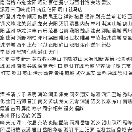
南
普格
布拖
金阳
昭觉
喜德
冕宁
越西
甘洛
美姑
雷波
漯河
三门峡
南阳
商丘
信阳
周口
驻马店
郑
登封
龙亭
顺河
鼓楼
禹王台
祥符
杞县
通许
尉氏
兰考
老城
西
钢
文峰
北关
殷都
龙安
安阳
汤阴
滑县
内黄
林州
淇滨
山城
鹤山
阳
孟州
华龙
清丰
南乐
范县
台前
濮阳
魏都
建安
鄢陵
襄城
禹州
旗
唐河
新野
桐柏
邓州
梁园
睢阳
民权
睢县
宁陵
柘城
虞城
夏邑
城
驿城
西平
上蔡
平舆
正阳
确山
泌阳
汝南
遂平
新蔡
宁
随州
恩施
仙桃
潜江
天门
江夏
黄陂
新洲
黄石港
西塞山
下陆
铁山
大冶
阳新
茅箭
张湾
郧
城
襄州
南漳
谷城
保康
老河口
枣阳
宜城
鄂城
华容
梁子湖
东宝
红安
罗田
英山
浠水
蕲春
黄梅
麻城
武穴
咸安
嘉鱼
通城
崇阳
潭
福清
长乐
思明
海沧
湖里
集美
同安
翔安
城厢
涵江
荔城
秀屿
化
金门
石狮
晋江
南安
芗城
龙文
云霄
漳浦
诏安
长泰
东山
南靖
霞浦
古田
屏南
寿宁
周宁
柘荣
福安
福鼎
永州
怀化
娄底
湘西
峰
天元
渌口
攸县
茶陵
炎陵
醴陵
雨湖
岳塘
湘乡
韶山
珠晖
雁峰
冈
岳阳楼
云溪
君山
岳阳
华容
湘阴
平江
汨罗
临湘
武陵
鼎城
安