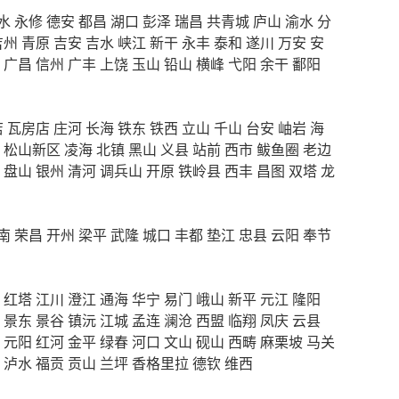
水
永修
德安
都昌
湖口
彭泽
瑞昌
共青城
庐山
渝水
分
吉州
青原
吉安
吉水
峡江
新干
永丰
泰和
遂川
万安
安
广昌
信州
广丰
上饶
玉山
铅山
横峰
弋阳
余干
鄱阳
店
瓦房店
庄河
长海
铁东
铁西
立山
千山
台安
岫岩
海
松山新区
凌海
北镇
黑山
义县
站前
西市
鲅鱼圈
老边
盘山
银州
清河
调兵山
开原
铁岭县
西丰
昌图
双塔
龙
南
荣昌
开州
梁平
武隆
城口
丰都
垫江
忠县
云阳
奉节
红塔
江川
澄江
通海
华宁
易门
峨山
新平
元江
隆阳
景东
景谷
镇沅
江城
孟连
澜沧
西盟
临翔
凤庆
云县
元阳
红河
金平
绿春
河口
文山
砚山
西畴
麻栗坡
马关
泸水
福贡
贡山
兰坪
香格里拉
德钦
维西