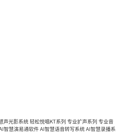
智慧声光影系统
轻松悦唱KT系列
专业扩声系列
专业音
AI智慧演易通软件
AI智慧语音转写系统
AI智慧录播系