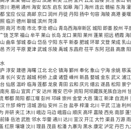
崇川
港闸
通州
海安
如东
启东
如皋
海门
海州
连云
赣榆
东海
灌
都
宝应
仪征
高邮
京口
润州
丹徒
丹阳
扬中
句容
海陵
高港
姜堰
照
临沂
德州
聊城
滨州
菏泽
阴
商河
市南
市北
李沧
崂山
青岛西海岸新区
城阳
即墨
胶州
平
广饶
芝罘
福山
牟平
莱山
长岛
龙口
莱阳
莱州
蓬莱
招远
栖霞
海
山
曲阜
邹城
泰山
岱岳
宁阳
东平
新泰
肥城
环翠
文登
荣成
乳山
邑
齐河
平原
夏津
武城
乐陵
禹城
东昌府
茌平
东阿
冠县
高唐
阳
水
庐
淳安
建德
海曙
江北
北仑
镇海
鄞州
奉化
象山
宁海
余姚
慈溪
清
长兴
安吉
越城
柯桥
上虞
诸暨
嵊州
新昌
婺城
金东
武义
浦江
台
仙居
温岭
临海
莲都
龙泉
青田
云和
庆元
缙云
遂昌
松阳
景宁
南充
眉山
宜宾
广安
达州
雅安
巴中
资阳
阿坝藏族羌族自治州
流
郫都
简阳
都江堰
彭州
邛崃
崇州
金堂
大邑
蒲江
新津
自流井
汉
什邡
绵竹
涪城
游仙
安州
三台
盐亭
梓潼
北川
平武
江油
利州
为
井研
夹江
沐川
峨边
马边
峨眉山
顺庆
高坪
嘉陵
西充
南部
蓬
前锋
岳池
武胜
邻水
华蓥
通川
达川
宣汉
开江
大竹
渠县
万源
雨
盖
红原
壤塘
汶川
理县
茂县
松潘
九寨沟
黑水
康定
泸定
丹巴
九