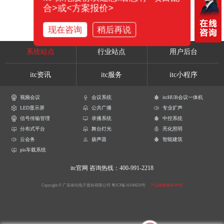
合>或<方案报价>
现在咨询
稍后再说
系统站点
行业站点
用户后台
itc资讯
itc服务
itc小程序
视频会议
会议系统
itcHUB会议一体机
LED显示屏
公共广播
专业扩声
信号传输管理
录播系统
中控系统
分布式平台
舞台灯光
亮化照明
云会务
扬声器
智能建筑
pis车载系统
itc官网
咨询热线：400-991-2218
Copyright © 广东保伦电子股份有限公司
粤ICP备16106620号
产品参数解释声明