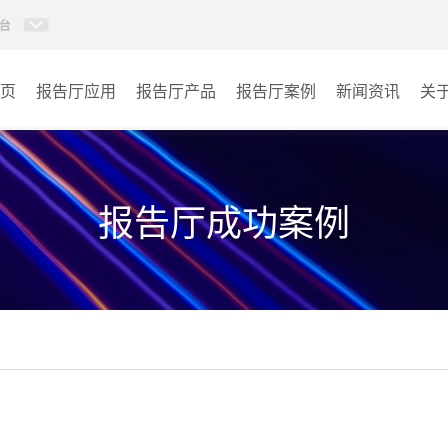
台
页
报告厅应用
报告厅产品
报告厅案例
新闻资讯
关
AI智慧视频会议系统
政府机关
AI智慧会议平板
文体场馆
报告厅成功案例
视频会议配件
教育
AI智慧会议平板itchub
医疗
卓越演出系列
宾馆酒店
AI智慧沉浸式扩声系统
企业单位
AI智慧声光影系统
其它