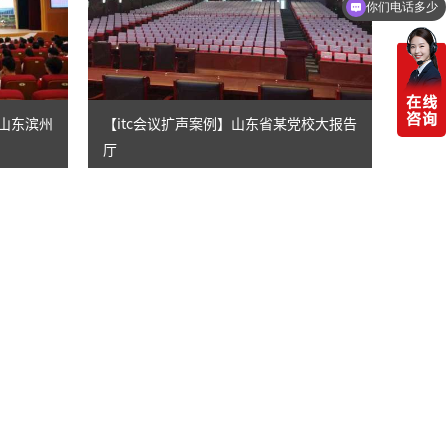
你们电话多少
】山东滨州
【itc会议扩声案例】山东省某党校大报告
厅