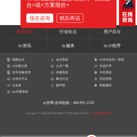
合>或<方案报价>
现在咨询
稍后再说
系统站点
行业站点
用户后台
itc资讯
itc服务
itc小程序
视频会议
会议系统
itcHUB会议一体机
LED显示屏
公共广播
专业扩声
信号传输管理
录播系统
中控系统
分布式平台
舞台灯光
亮化照明
云会务
扬声器
智能建筑
pis车载系统
itc官网
咨询热线：400-991-2218
Copyright © 广东保伦电子股份有限公司
粤ICP备16106620号
产品参数解释声明