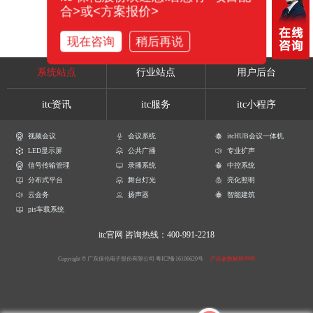
合>或<方案报价>
现在咨询
稍后再说
系统站点
行业站点
用户后台
itc资讯
itc服务
itc小程序
视频会议
会议系统
itcHUB会议一体机
LED显示屏
公共广播
专业扩声
信号传输管理
录播系统
中控系统
分布式平台
舞台灯光
亮化照明
云会务
扬声器
智能建筑
pis车载系统
itc官网
咨询热线：400-991-2218
Copyright © 广东保伦电子股份有限公司
粤ICP备16106620号
产品参数解释声明