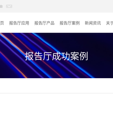
台
页
报告厅应用
报告厅产品
报告厅案例
新闻资讯
关
AI智慧视频会议系统
政府机关
AI智慧会议平板
文体场馆
报告厅成功案例
视频会议配件
教育
AI智慧会议平板itchub
医疗
卓越演出系列
宾馆酒店
AI智慧沉浸式扩声系统
企业单位
AI智慧声光影系统
其它