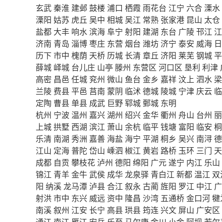
玄武
秦淮
建邺
鼓楼
浦口
栖霞
雨花台
江宁
六合
溧水
溧阳
姑苏
虎丘
吴中
相城
吴江
常熟
张家港
昆山
太仓
盐都
大丰
响水
滨海
阜宁
射阳
建湖
东台
广陵
邗江
江
济南
青岛
淄博
枣庄
东营
烟台
潍坊
济宁
泰安
威海
日
历下
市中
槐荫
天桥
历城
长清
章丘
济阳
莱芜
钢城
平
薛城
峄城
台儿庄
山亭
滕州
东营区
河口区
垦利
利津
高密
昌邑
任城
兖州
微山
鱼台
金乡
嘉祥
汶上
泗水
梁
兰陵
费县
平邑
莒南
蒙阴
临沭
德城
陵城
宁津
庆云
临
定陶
曹县
单县
成武
巨野
郓城
鄄城
东明
杭州
宁波
温州
嘉兴
湖州
绍兴
金华
衢州
舟山
台州
丽
上城
拱墅
西湖
滨江
萧山
余杭
临平
钱塘
富阳
临安
桐
乐清
南湖
秀洲
嘉善
海盐
海宁
平湖
桐乡
吴兴
南浔
德
江山
定海
普陀
岱山
嵊泗
椒江
黄岩
路桥
玉环
三门
天
成都
自贡
攀枝花
泸州
德阳
绵阳
广元
遂宁
内江
乐山
锦江
青羊
金牛
武侯
成华
龙泉驿
青白江
新都
温江
双
阳
纳溪
龙马潭
泸县
合江
叙永
古蔺
旌阳
罗江
中江
广
射洪
市中
东兴
威远
资中
隆昌
沙湾
五通桥
金口河
犍
南溪
叙州
江安
长宁
高县
珙县
筠连
兴文
屏山
广安区
通江
南江
雁江
安岳
乐至
马尔康
金川
小金
阿坝
若尔