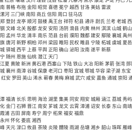
南
普格
布拖
金阳
昭觉
喜德
冕宁
越西
甘洛
美姑
雷波
漯河
三门峡
南阳
商丘
信阳
周口
驻马店
郑
登封
龙亭
顺河
鼓楼
禹王台
祥符
杞县
通许
尉氏
兰考
老城
西
钢
文峰
北关
殷都
龙安
安阳
汤阴
滑县
内黄
林州
淇滨
山城
鹤山
阳
孟州
华龙
清丰
南乐
范县
台前
濮阳
魏都
建安
鄢陵
襄城
禹州
旗
唐河
新野
桐柏
邓州
梁园
睢阳
民权
睢县
宁陵
柘城
虞城
夏邑
城
驿城
西平
上蔡
平舆
正阳
确山
泌阳
汝南
遂平
新蔡
宁
随州
恩施
仙桃
潜江
天门
江夏
黄陂
新洲
黄石港
西塞山
下陆
铁山
大冶
阳新
茅箭
张湾
郧
城
襄州
南漳
谷城
保康
老河口
枣阳
宜城
鄂城
华容
梁子湖
东宝
红安
罗田
英山
浠水
蕲春
黄梅
麻城
武穴
咸安
嘉鱼
通城
崇阳
潭
福清
长乐
思明
海沧
湖里
集美
同安
翔安
城厢
涵江
荔城
秀屿
化
金门
石狮
晋江
南安
芗城
龙文
云霄
漳浦
诏安
长泰
东山
南靖
霞浦
古田
屏南
寿宁
周宁
柘荣
福安
福鼎
永州
怀化
娄底
湘西
峰
天元
渌口
攸县
茶陵
炎陵
醴陵
雨湖
岳塘
湘乡
韶山
珠晖
雁峰