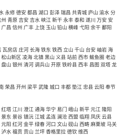
水
永修
德安
都昌
湖口
彭泽
瑞昌
共青城
庐山
渝水
分
吉州
青原
吉安
吉水
峡江
新干
永丰
泰和
遂川
万安
安
广昌
信州
广丰
上饶
玉山
铅山
横峰
弋阳
余干
鄱阳
店
瓦房店
庄河
长海
铁东
铁西
立山
千山
台安
岫岩
海
松山新区
凌海
北镇
黑山
义县
站前
西市
鲅鱼圈
老边
盘山
银州
清河
调兵山
开原
铁岭县
西丰
昌图
双塔
龙
南
荣昌
开州
梁平
武隆
城口
丰都
垫江
忠县
云阳
奉节
红塔
江川
澄江
通海
华宁
易门
峨山
新平
元江
隆阳
景东
景谷
镇沅
江城
孟连
澜沧
西盟
临翔
凤庆
云县
元阳
红河
金平
绿春
河口
文山
砚山
西畴
麻栗坡
马关
泸水
福贡
贡山
兰坪
香格里拉
德钦
维西