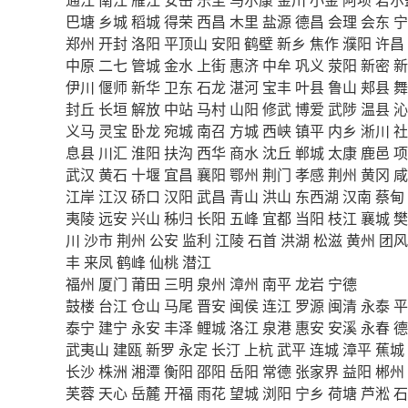
巴塘
乡城
稻城
得荣
西昌
木里
盐源
德昌
会理
会东
宁
郑州
开封
洛阳
平顶山
安阳
鹤壁
新乡
焦作
濮阳
许昌
中原
二七
管城
金水
上街
惠济
中牟
巩义
荥阳
新密
新
伊川
偃师
新华
卫东
石龙
湛河
宝丰
叶县
鲁山
郏县
舞
封丘
长垣
解放
中站
马村
山阳
修武
博爱
武陟
温县
沁
义马
灵宝
卧龙
宛城
南召
方城
西峡
镇平
内乡
淅川
社
息县
川汇
淮阳
扶沟
西华
商水
沈丘
郸城
太康
鹿邑
项
武汉
黄石
十堰
宜昌
襄阳
鄂州
荆门
孝感
荆州
黄冈
咸
江岸
江汉
硚口
汉阳
武昌
青山
洪山
东西湖
汉南
蔡甸
夷陵
远安
兴山
秭归
长阳
五峰
宜都
当阳
枝江
襄城
樊
川
沙市
荆州
公安
监利
江陵
石首
洪湖
松滋
黄州
团风
丰
来凤
鹤峰
仙桃
潜江
福州
厦门
莆田
三明
泉州
漳州
南平
龙岩
宁德
鼓楼
台江
仓山
马尾
晋安
闽侯
连江
罗源
闽清
永泰
平
泰宁
建宁
永安
丰泽
鲤城
洛江
泉港
惠安
安溪
永春
德
武夷山
建瓯
新罗
永定
长汀
上杭
武平
连城
漳平
蕉城
长沙
株洲
湘潭
衡阳
邵阳
岳阳
常德
张家界
益阳
郴州
芙蓉
天心
岳麓
开福
雨花
望城
浏阳
宁乡
荷塘
芦淞
石