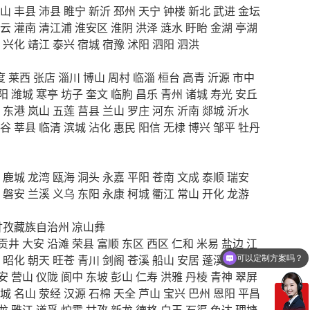
山
丰县
沛县
睢宁
新沂
邳州
天宁
钟楼
新北
武进
金坛
云
灌南
清江浦
淮安区
淮阴
洪泽
涟水
盱眙
金湖
亭湖
兴化
靖江
泰兴
宿城
宿豫
沭阳
泗阳
泗洪
度
莱西
张店
淄川
博山
周村
临淄
桓台
高青
沂源
市中
阳
潍城
寒亭
坊子
奎文
临朐
昌乐
青州
诸城
寿光
安丘
东港
岚山
五莲
莒县
兰山
罗庄
河东
沂南
郯城
沂水
谷
莘县
临清
滨城
沾化
惠民
阳信
无棣
博兴
邹平
牡丹
鹿城
龙湾
瓯海
洞头
永嘉
平阳
苍南
文成
泰顺
瑞安
磐安
兰溪
义乌
东阳
永康
柯城
衢江
常山
开化
龙游
甘孜藏族自治州
凉山彝
贡井
大安
沿滩
荣县
富顺
东区
西区
仁和
米易
盐边
江
可以定制方案吗？
昭化
朝天
旺苍
青川
剑阁
苍溪
船山
安居
蓬溪
大英
你们电话多少
安
营山
仪陇
阆中
东坡
彭山
仁寿
洪雅
丹棱
青神
翠屏
城
名山
荥经
汉源
石棉
天全
芦山
宝兴
巴州
恩阳
平昌
龙
雅江
道孚
炉霍
甘孜
新龙
德格
白玉
石渠
色达
理塘