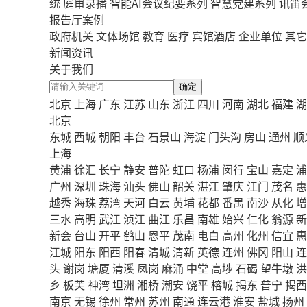
统
庭审录播
智能AI会议纪要系列
智慧党建系列
讯笛
报告厅案例
政府机关
文体场馆
教育
医疗
宾馆酒店
企业单位
其它
新闻资讯
关于我们
确定
北京
上海
广东
江苏
山东
浙江
四川
河南
湖北
福建
湖
北京
东城
西城
朝阳
丰台
石景山
海淀
门头沟
房山
通州
顺
上海
黄浦
徐汇
长宁
静安
普陀
虹口
杨浦
闵行
宝山
嘉定
浦
广州
深圳
珠海
汕头
佛山
韶关
湛江
肇庆
江门
茂名
惠
越秀
海珠
荔湾
天河
白云
黄埔
花都
番禺
南沙
从化
增
三水
高明
武江
浈江
曲江
乐昌
南雄
始兴
仁化
翁源
新
新会
台山
开平
鹤山
恩平
茂南
电白
高州
化州
信宜
惠
江城
阳东
阳西
阳春
清城
清新
英德
连州
佛冈
阳山
连
头
谢岗
塘厦
清溪
凤岗
麻涌
中堂
高埗
石碣
望牛墩
洪
乡
板芙
神湾
坦洲
湘桥
潮安
饶平
榕城
揭东
普宁
揭西
南京
无锡
徐州
常州
苏州
南通
连云港
淮安
盐城
扬州