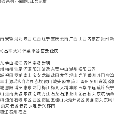
会议系列
小间距LED显示屏
南
安徽
河北
陕西
江西
辽宁
重庆
云南
广西
山西
内蒙古
贵州
新
义
昌平
大兴
怀柔
平谷
密云
延庆
东
金山
松江
青浦
奉贤
崇明
州
梅州
汕尾
河源
阳江
清远
东莞
中山
潮州
揭阳
云浮
城
福田
罗湖
南山
宝安
龙岗
盐田
龙华
坪山
光明
香洲
斗门
金湾
丰
乳源瑶族自治县
赤坎
霞山
坡头
麻章
廉江
雷州
吴川
遂溪
徐
城
惠阳
博罗
惠东
龙门
梅江
梅县
大埔
丰顺
五华
平远
蕉岭
兴宁
山
连南
莞城
东城
南城
万江
石龙
石排
茶山
企石
桥头
东坑
横沥
梅
道滘
石岐
东区
西区
南区
五桂山
火炬开发区
黄圃
南头
东凤
惠来
云城
云安
罗定
新兴
郁南
镇江
泰州
宿迁