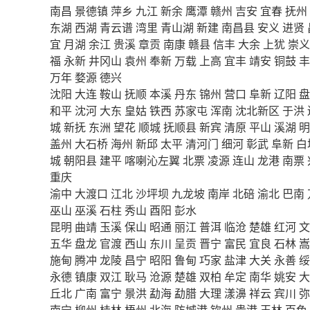
南昌
景德镇
萍乡
九江
新余
鹰潭
赣州
吉安
宜春
抚州
东湖
西湖
青云谱
湾里
青山湖
新建
南昌县
安义
进贤
宜
月湖
余江
贵溪
章贡
南康
赣县
信丰
大余
上犹
崇义
福
永新
井冈山
袁州
奉新
万载
上高
宜丰
靖安
铜鼓
丰
万年
婺源
德兴
沈阳
大连
鞍山
抚顺
本溪
丹东
锦州
营口
阜新
辽阳
盘
和平
沈河
大东
皇姑
铁西
苏家屯
浑南
沈北新区
于洪
城
新抚
东洲
望花
顺城
抚顺县
新宾
清原
平山
溪湖
明
盖州
大石桥
海州
新邱
太平
清河门
细河
彰武
阜新
白
城
朝阳县
建平
喀喇沁左翼
北票
凌源
连山
龙港
南票
重庆
渝中
大渡口
江北
沙坪坝
九龙坡
南岸
北碚
渝北
巴南
巫山
巫溪
石柱
秀山
酉阳
彭水
昆明
曲靖
玉溪
保山
昭通
丽江
普洱
临沧
楚雄
红河
文
五华
盘龙
官渡
西山
东川
呈贡
晋宁
富民
宜良
石林
嵩
施甸
腾冲
龙陵
昌宁
昭阳
鲁甸
巧家
盐津
大关
永善
绥
永德
镇康
双江
耿马
沧源
楚雄
双柏
牟定
南华
姚安
大
丘北
广南
富宁
景洪
勐海
勐腊
大理
漾濞
祥云
宾川
弥
南宁
柳州
桂林
梧州
北海
防城港
钦州
贵港
玉林
百色