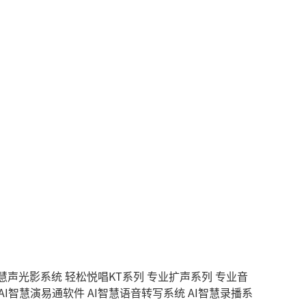
智慧声光影系统
轻松悦唱KT系列
专业扩声系列
专业音
AI智慧演易通软件
AI智慧语音转写系统
AI智慧录播系