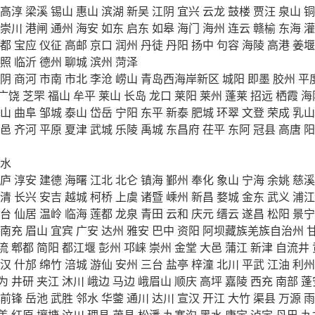
高淳
梁溪
锡山
惠山
滨湖
新吴
江阴
宜兴
云龙
鼓楼
贾汪
泉山
铜
崇川
港闸
通州
海安
如东
启东
如皋
海门
海州
连云
赣榆
东海
灌
都
宝应
仪征
高邮
京口
润州
丹徒
丹阳
扬中
句容
海陵
高港
姜堰
照
临沂
德州
聊城
滨州
菏泽
阴
商河
市南
市北
李沧
崂山
青岛西海岸新区
城阳
即墨
胶州
平
广饶
芝罘
福山
牟平
莱山
长岛
龙口
莱阳
莱州
蓬莱
招远
栖霞
海
山
曲阜
邹城
泰山
岱岳
宁阳
东平
新泰
肥城
环翠
文登
荣成
乳山
邑
齐河
平原
夏津
武城
乐陵
禹城
东昌府
茌平
东阿
冠县
高唐
阳
水
庐
淳安
建德
海曙
江北
北仑
镇海
鄞州
奉化
象山
宁海
余姚
慈溪
清
长兴
安吉
越城
柯桥
上虞
诸暨
嵊州
新昌
婺城
金东
武义
浦江
台
仙居
温岭
临海
莲都
龙泉
青田
云和
庆元
缙云
遂昌
松阳
景宁
南充
眉山
宜宾
广安
达州
雅安
巴中
资阳
阿坝藏族羌族自治州
流
郫都
简阳
都江堰
彭州
邛崃
崇州
金堂
大邑
蒲江
新津
自流井
汉
什邡
绵竹
涪城
游仙
安州
三台
盐亭
梓潼
北川
平武
江油
利州
为
井研
夹江
沐川
峨边
马边
峨眉山
顺庆
高坪
嘉陵
西充
南部
蓬
前锋
岳池
武胜
邻水
华蓥
通川
达川
宣汉
开江
大竹
渠县
万源
雨
盖
红原
壤塘
汶川
理县
茂县
松潘
九寨沟
黑水
康定
泸定
丹巴
九