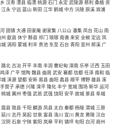
乡
汉寿
澧县
临澧
桃源
石门
永定
武陵源
慈利
桑植
资
江永
宁远
蓝山
新田
江华
鹤城
中方
沅陵
辰溪
溆浦
河
固镇
大通
田家庵
谢家集
八公山
潘集
凤台
花山
雨
徽州
歙县
休宁
黟县
祁门
琅琊
南谯
来安
全椒
定远
凤
谯城
涡阳
蒙城
利辛
贵池
东至
石台
青阳
宣州
郎溪
广
路北
古冶
开平
丰南
丰润
曹妃甸
滦南
乐亭
迁西
玉田
鸡泽
广平
馆陶
魏县
曲周
武安
襄都
信都
任泽
南和
临
容城
涞源
望都
安新
易县
曲阳
蠡县
顺平
博野
雄县
涿
手营子
承德
兴隆
滦平
隆化
丰宁
宽城
围场
新华
运河
桃城
冀州
枣强
武邑
武强
饶阳
安平
故城
景县
阜城
眉县
陇县
千阳
麟游
凤县
太白
秦都
杨陵
渭城
三原
延川
志丹
吴起
甘泉
富县
洛川
宜川
黄龙
黄陵
汉台
汉阴
石泉
宁陕
紫阳
岚皋
平利
镇坪
旬阳
白河
商州