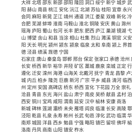
大祥
北塔
邵东
新邵
邵阳
隆回
洞口
绥宁
新宁
城步
武
阳
赫山
南县
桃江
安化
沅江
北湖
苏仙
桂阳
宜章
永兴
会同
麻阳
新晃
芷江
靖州
通道
洪江
娄星
双峰
新化
冷
合肥
芜湖
蚌埠
淮南
马鞍山
淮北
铜陵
安庆
黄山
滁州
瑶海
庐阳
蜀山
包河
长丰
肥东
肥西
庐江
巢湖
镜湖
弋
山
博望
含山
和县
当涂
相山
杜集
烈山
濉溪
铜官
义安
阳
天长
明光
颍州
颍东
颍泉
临泉
太和
阜南
颍上
界首
德
泾县
绩溪
旌德
宁国
石家庄
唐山
秦皇岛
邯郸
邢台
保定
张家口
承德
沧州
长安
桥西
新华
裕华
井陉
矿区
藁城
鹿泉
栾城
正定
行
遵化
迁安
滦州
海港
山海关
北戴河
抚宁
青龙
昌黎
卢
城
内丘
柏乡
隆尧
巨鹿
新河
广宗
平乡
威县
清河
临西
州
定州
安国
高碑店
桥东
桥西
宣化
下花园
万全
崇礼
沧县
青县
东光
海兴
盐山
肃宁
南皮
吴桥
献县
孟村
泊
西安
铜川
宝鸡
咸阳
渭南
延安
汉中
榆林
安康
商洛
新城
碑林
莲湖
灞桥
未央
雁塔
阎良
临潼
长安
高陵
鄠
泾阳
乾县
礼泉
永寿
彬州
长武
旬邑
淳化
武功
临渭
华
南郑
城固
洋县
西乡
勉县
宁强
略阳
镇巴
留坝
佛坪
榆
洛南
丹凤
商南
山阳
镇安
柞水