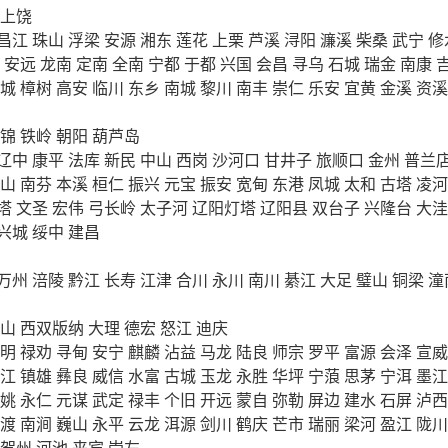
上饶
昌江
珠山
浮梁
安源
湘东
莲花
上栗
芦溪
浔阳
濂溪
柴桑
武宁
修
安远
龙南
定南
全南
宁都
于都
兴国
会昌
寻乌
石城
瑞金
南康
城
樟树
高安
临川
东乡
南城
黎川
南丰
崇仁
乐安
宜黄
金溪
资溪
锦
铁岭
朝阳
葫芦岛
辽中
康平
法库
新民
中山
西岗
沙河口
甘井子
旅顺口
金州
普兰
山
南芬
本溪
桓仁
振兴
元宝
振安
宽甸
东港
凤城
太和
古塔
凌河
塔
文圣
宏伟
弓长岭
太子河
辽阳灯塔
辽阳县
双台子
兴隆台
大洼
兴城
绥中
建昌
万州
涪陵
黔江
长寿
江津
合川
永川
南川
綦江
大足
璧山
铜梁
潼
山
西双版纳
大理
德宏
怒江
迪庆
明
禄劝
寻甸
安宁
麒麟
沾益
马龙
陆良
师宗
罗平
富源
会泽
宣威
江
镇雄
彝良
威信
水富
古城
玉龙
永胜
华坪
宁蒗
思茅
宁洱
墨江
姚
永仁
元谋
武定
禄丰
个旧
开远
蒙自
弥勒
屏边
建水
石屏
泸西
渡
南涧
巍山
永平
云龙
洱源
剑川
鹤庆
芒市
瑞丽
梁河
盈江
陇川
贺州
河池
来宾
崇左