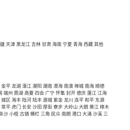
疆
天津
黑龙江
吉林
甘肃
海南
宁夏
青海
西藏
其他
金平
龙湖
濠江
潮阳
潮南
澄海
南澳
禅城
南海
顺德
闻
端州
鼎湖
高要
四会
广宁
怀集
封开
德庆
蓬江
江海
城区
海丰
陆河
陆丰
源城
紫金
龙川
连平
和平
东源
常平
虎门
长安
沙田
厚街
寮步
大岭山
大朗
黄江
樟木
阜沙
小榄
古镇
横栏
三角
民众
南朗
港口
大涌
沙溪
三