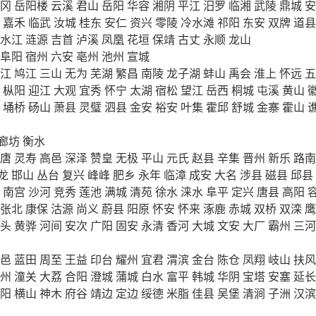
冈
岳阳楼
云溪
君山
岳阳
华容
湘阴
平江
汨罗
临湘
武陵
鼎城
安
嘉禾
临武
汝城
桂东
安仁
资兴
零陵
冷水滩
祁阳
东安
双牌
道县
水江
涟源
吉首
泸溪
凤凰
花垣
保靖
古丈
永顺
龙山
阜阳
宿州
六安
亳州
池州
宣城
江
鸠江
三山
无为
芜湖
繁昌
南陵
龙子湖
蚌山
禹会
淮上
怀远
五
枞阳
迎江
大观
宜秀
怀宁
太湖
宿松
望江
岳西
桐城
屯溪
黄山
埇桥
砀山
萧县
灵璧
泗县
金安
裕安
叶集
霍邱
舒城
金寨
霍山
廊坊
衡水
唐
灵寿
高邑
深泽
赞皇
无极
平山
元氏
赵县
辛集
晋州
新乐
路南
龙
邯山
丛台
复兴
峰峰
肥乡
永年
临漳
成安
大名
涉县
磁县
邱县
南宫
沙河
竞秀
莲池
满城
清苑
徐水
涞水
阜平
定兴
唐县
高阳
张北
康保
沽源
尚义
蔚县
阳原
怀安
怀来
涿鹿
赤城
双桥
双滦
鹰
头
黄骅
河间
安次
广阳
固安
永清
香河
大城
文安
大厂
霸州
三河
邑
蓝田
周至
王益
印台
耀州
宜君
渭滨
金台
陈仓
凤翔
岐山
扶风
州
潼关
大荔
合阳
澄城
蒲城
白水
富平
韩城
华阴
宝塔
安塞
延长
阳
横山
神木
府谷
靖边
定边
绥德
米脂
佳县
吴堡
清涧
子洲
汉滨