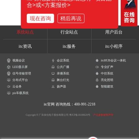
合>或<方案报价>
现在咨询
稍后再说
系统站点
行业站点
用户后台
itc资讯
itc服务
itc小程序
视频会议
会议系统
itcHUB会议一体机
LED显示屏
公共广播
专业扩声
信号传输管理
录播系统
中控系统
分布式平台
舞台灯光
亮化照明
云会务
扬声器
智能建筑
pis车载系统
itc官网
咨询热线：400-991-2218
Copyright © 广东保伦电子股份有限公司
粤ICP备16106620号
产品参数解释声明