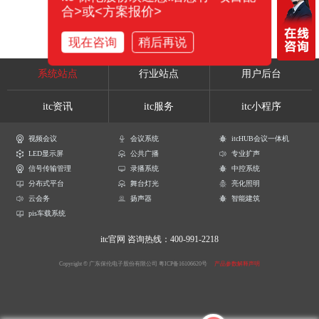
合>或<方案报价>
现在咨询
稍后再说
系统站点
行业站点
用户后台
itc资讯
itc服务
itc小程序
视频会议
会议系统
itcHUB会议一体机
LED显示屏
公共广播
专业扩声
信号传输管理
录播系统
中控系统
分布式平台
舞台灯光
亮化照明
云会务
扬声器
智能建筑
pis车载系统
itc官网
咨询热线：400-991-2218
Copyright © 广东保伦电子股份有限公司
粤ICP备16106620号
产品参数解释声明