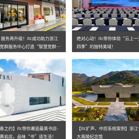
AI智慧演易通软件
AI智慧语音转写系统
AI智慧录播系统
㎡！服务再升级！itc成功助力浙江
绝对心动！itc带你体验“云上
党群服务中心打造“智慧党群之
四季”的独特美域！
庭审录播
智能AI会议纪要系列
智慧党建系列
讯笛会议系列
小间距LED显示屏
香之约】itc带你邂逅最美书店-
【itc扩声、中控系统案例】浙
黄岩店，品味“书”适生活！
大禹陵纪念馆