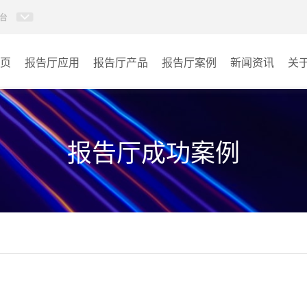
台
页
报告厅应用
报告厅产品
报告厅案例
新闻资讯
关
AI智慧视频会议系统
政府机关
AI智慧会议平板
文体场馆
报告厅成功案例
视频会议配件
教育
AI智慧会议平板itchub
医疗
卓越演出系列
宾馆酒店
AI智慧沉浸式扩声系统
企业单位
AI智慧声光影系统
其它