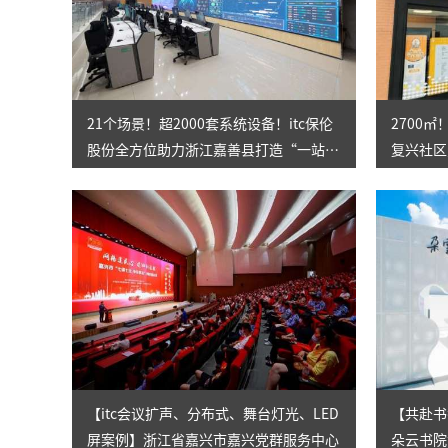
21个场景！超2000套系统设备！itc保伦
2700
股份全方位助力浙江嘉善县打造“一站
复兴社区
式”社会治理综合服务中心
家”！
【itc会议扩声、分布式、舞台灯光、LED
【共赴书
屏案例】浙江省嘉兴市嘉兴党群服务中心
朵云书院