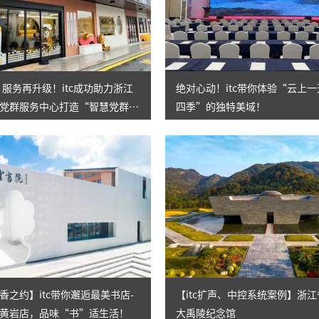
AI智慧演易通软件
AI智慧语音转写系统
AI智慧录播系统
㎡！服务再升级！itc成功助力浙江
绝对心动！itc带你体验“云上
党群服务中心打造“智慧党群之
四季”的独特美域！
庭审录播
智能AI会议纪要系列
智慧党建系列
讯笛会议系列
小间距LED显示屏
香之约】itc带你邂逅最美书店-
【itc扩声、中控系统案例】浙
黄岩店，品味“书”适生活！
大禹陵纪念馆