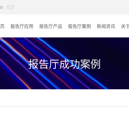
台
页
报告厅应用
报告厅产品
报告厅案例
新闻资讯
关
AI智慧视频会议系统
政府机关
AI智慧会议平板
文体场馆
报告厅成功案例
视频会议配件
教育
AI智慧会议平板itchub
医疗
卓越演出系列
宾馆酒店
AI智慧沉浸式扩声系统
企业单位
AI智慧声光影系统
其它