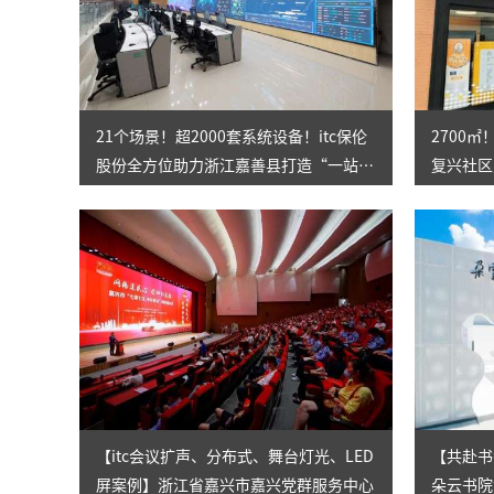
21个场景！超2000套系统设备！itc保伦
2700
股份全方位助力浙江嘉善县打造“一站
复兴社区
式”社会治理综合服务中心
家”！
【itc会议扩声、分布式、舞台灯光、LED
【共赴书
屏案例】浙江省嘉兴市嘉兴党群服务中心
朵云书院