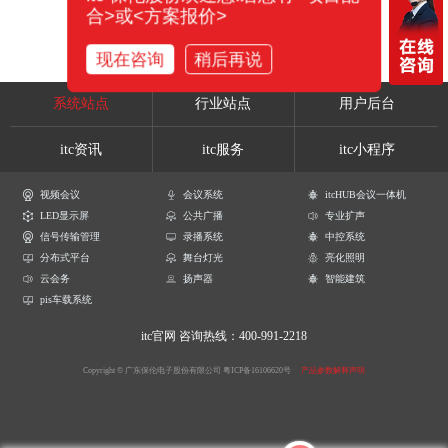
合>或<方案报价>
现在咨询
稍后再说
系统站点
行业站点
用户后台
itc资讯
itc服务
itc小程序
视频会议
会议系统
itcHUB会议一体机
LED显示屏
公共广播
专业扩声
信号传输管理
录播系统
中控系统
分布式平台
舞台灯光
亮化照明
云会务
扬声器
智能建筑
pis车载系统
itc官网
咨询热线：400-991-2218
Copyright © 广东保伦电子股份有限公司
粤ICP备16106620号
产品参数解释声明