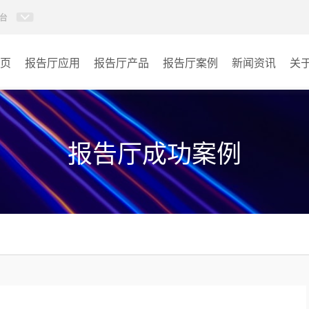
台
页
报告厅应用
报告厅产品
报告厅案例
新闻资讯
关
AI智慧视频会议系统
政府机关
AI智慧会议平板
文体场馆
报告厅成功案例
视频会议配件
教育
AI智慧会议平板itchub
医疗
卓越演出系列
宾馆酒店
AI智慧沉浸式扩声系统
企业单位
AI智慧声光影系统
其它