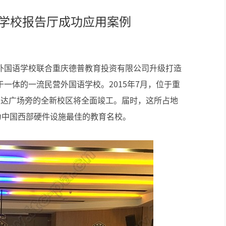
语学校报告厅成功应用案例
轻松悦唱KT系列
专业扩声系列
外国语学校联合重庆德普教育投资有限公司升级打造
专业音箱系列
一体的一流民营外国语学校。2015年7月，位于重
智慧影片放映系统
万达广场旁的全新校区将全面竣工。届时，这所占地
为中国西部硬件设施最佳的教育名校。
wifi无线会议系列
AI全数字会议系统
数字化会议设备
同声传译系列
AI智慧无纸化会议系统