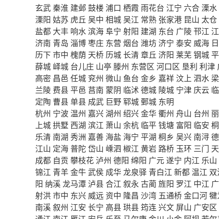
玄武
秦淮
建邺
鼓楼
浦口
栖霞
雨花台
江宁
六合
溧水
溧阳
姑苏
虎丘
吴中
相城
吴江
常熟
张家港
昆山
太仓
盐都
大丰
响水
滨海
阜宁
射阳
建湖
东台
广陵
邗江
江
济南
青岛
淄博
枣庄
东营
烟台
潍坊
济宁
泰安
威海
日
历下
市中
槐荫
天桥
历城
长清
章丘
济阳
莱芜
钢城
平
薛城
峄城
台儿庄
山亭
滕州
东营区
河口区
垦利
利津
高密
昌邑
任城
兖州
微山
鱼台
金乡
嘉祥
汶上
泗水
梁
兰陵
费县
平邑
莒南
蒙阴
临沭
德城
陵城
宁津
庆云
临
定陶
曹县
单县
成武
巨野
郓城
鄄城
东明
杭州
宁波
温州
嘉兴
湖州
绍兴
金华
衢州
舟山
台州
丽
上城
拱墅
西湖
滨江
萧山
余杭
临平
钱塘
富阳
临安
桐
乐清
南湖
秀洲
嘉善
海盐
海宁
平湖
桐乡
吴兴
南浔
德
江山
定海
普陀
岱山
嵊泗
椒江
黄岩
路桥
玉环
三门
天
成都
自贡
攀枝花
泸州
德阳
绵阳
广元
遂宁
内江
乐山
锦江
青羊
金牛
武侯
成华
龙泉驿
青白江
新都
温江
双
阳
纳溪
龙马潭
泸县
合江
叙永
古蔺
旌阳
罗江
中江
广
射洪
市中
东兴
威远
资中
隆昌
沙湾
五通桥
金口河
犍
南溪
叙州
江安
长宁
高县
珙县
筠连
兴文
屏山
广安区
通江
南江
雁江
安岳
乐至
马尔康
金川
小金
阿坝
若尔