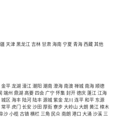
疆
天津
黑龙江
吉林
甘肃
海南
宁夏
青海
西藏
其他
金平
龙湖
濠江
潮阳
潮南
澄海
南澳
禅城
南海
顺德
闻
端州
鼎湖
高要
四会
广宁
怀集
封开
德庆
蓬江
江海
城区
海丰
陆河
陆丰
源城
紫金
龙川
连平
和平
东源
常平
虎门
长安
沙田
厚街
寮步
大岭山
大朗
黄江
樟木
阜沙
小榄
古镇
横栏
三角
民众
南朗
港口
大涌
沙溪
三