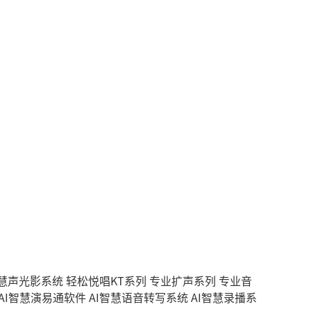
智慧声光影系统
轻松悦唱KT系列
专业扩声系列
专业音
AI智慧演易通软件
AI智慧语音转写系统
AI智慧录播系