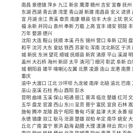
南昌
景德镇
萍乡
九江
新余
鹰潭
赣州
吉安
宜春
抚州
东湖
西湖
青云谱
湾里
青山湖
新建
南昌县
安义
进贤
宜
月湖
余江
贵溪
章贡
南康
赣县
信丰
大余
上犹
崇义
福
永新
井冈山
袁州
奉新
万载
上高
宜丰
靖安
铜鼓
丰
万年
婺源
德兴
沈阳
大连
鞍山
抚顺
本溪
丹东
锦州
营口
阜新
辽阳
盘
和平
沈河
大东
皇姑
铁西
苏家屯
浑南
沈北新区
于洪
城
新抚
东洲
望花
顺城
抚顺县
新宾
清原
平山
溪湖
明
盖州
大石桥
海州
新邱
太平
清河门
细河
彰武
阜新
白
城
朝阳县
建平
喀喇沁左翼
北票
凌源
连山
龙港
南票
重庆
渝中
大渡口
江北
沙坪坝
九龙坡
南岸
北碚
渝北
巴南
巫山
巫溪
石柱
秀山
酉阳
彭水
昆明
曲靖
玉溪
保山
昭通
丽江
普洱
临沧
楚雄
红河
文
五华
盘龙
官渡
西山
东川
呈贡
晋宁
富民
宜良
石林
嵩
施甸
腾冲
龙陵
昌宁
昭阳
鲁甸
巧家
盐津
大关
永善
绥
永德
镇康
双江
耿马
沧源
楚雄
双柏
牟定
南华
姚安
大
丘北
广南
富宁
景洪
勐海
勐腊
大理
漾濞
祥云
宾川
弥
南宁
柳州
桂林
梧州
北海
防城港
钦州
贵港
玉林
百色