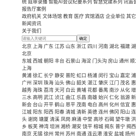
统
庭审录播
智能AI会议纪要系列
智慧党建系列
讯笛
报告厅案例
政府机关
文体场馆
教育
医疗
宾馆酒店
企业单位
其它
新闻资讯
关于我们
确定
北京
上海
广东
江苏
山东
浙江
四川
河南
湖北
福建
湖
北京
东城
西城
朝阳
丰台
石景山
海淀
门头沟
房山
通州
顺
上海
黄浦
徐汇
长宁
静安
普陀
虹口
杨浦
闵行
宝山
嘉定
浦
广州
深圳
珠海
汕头
佛山
韶关
湛江
肇庆
江门
茂名
惠
越秀
海珠
荔湾
天河
白云
黄埔
花都
番禺
南沙
从化
增
三水
高明
武江
浈江
曲江
乐昌
南雄
始兴
仁化
翁源
新
新会
台山
开平
鹤山
恩平
茂南
电白
高州
化州
信宜
惠
江城
阳东
阳西
阳春
清城
清新
英德
连州
佛冈
阳山
连
头
谢岗
塘厦
清溪
凤岗
麻涌
中堂
高埗
石碣
望牛墩
洪
乡
板芙
神湾
坦洲
湘桥
潮安
饶平
榕城
揭东
普宁
揭西
南京
无锡
徐州
常州
苏州
南通
连云港
淮安
盐城
扬州