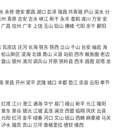
水
永修
德安
都昌
湖口
彭泽
瑞昌
共青城
庐山
渝水
分
吉州
青原
吉安
吉水
峡江
新干
永丰
泰和
遂川
万安
安
广昌
信州
广丰
上饶
玉山
铅山
横峰
弋阳
余干
鄱阳
店
瓦房店
庄河
长海
铁东
铁西
立山
千山
台安
岫岩
海
松山新区
凌海
北镇
黑山
义县
站前
西市
鲅鱼圈
老边
盘山
银州
清河
调兵山
开原
铁岭县
西丰
昌图
双塔
龙
南
荣昌
开州
梁平
武隆
城口
丰都
垫江
忠县
云阳
奉节
红塔
江川
澄江
通海
华宁
易门
峨山
新平
元江
隆阳
景东
景谷
镇沅
江城
孟连
澜沧
西盟
临翔
凤庆
云县
元阳
红河
金平
绿春
河口
文山
砚山
西畴
麻栗坡
马关
泸水
福贡
贡山
兰坪
香格里拉
德钦
维西