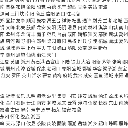
南
普格
布拖
金阳
昭觉
喜德
冕宁
越西
甘洛
美姑
雷波
漯河
三门峡
南阳
商丘
信阳
周口
驻马店
郑
登封
龙亭
顺河
鼓楼
禹王台
祥符
杞县
通许
尉氏
兰考
老城
西
钢
文峰
北关
殷都
龙安
安阳
汤阴
滑县
内黄
林州
淇滨
山城
鹤山
阳
孟州
华龙
清丰
南乐
范县
台前
濮阳
魏都
建安
鄢陵
襄城
禹州
旗
唐河
新野
桐柏
邓州
梁园
睢阳
民权
睢县
宁陵
柘城
虞城
夏邑
城
驿城
西平
上蔡
平舆
正阳
确山
泌阳
汝南
遂平
新蔡
宁
随州
恩施
仙桃
潜江
天门
江夏
黄陂
新洲
黄石港
西塞山
下陆
铁山
大冶
阳新
茅箭
张湾
郧
城
襄州
南漳
谷城
保康
老河口
枣阳
宜城
鄂城
华容
梁子湖
东宝
红安
罗田
英山
浠水
蕲春
黄梅
麻城
武穴
咸安
嘉鱼
通城
崇阳
潭
福清
长乐
思明
海沧
湖里
集美
同安
翔安
城厢
涵江
荔城
秀屿
化
金门
石狮
晋江
南安
芗城
龙文
云霄
漳浦
诏安
长泰
东山
南靖
霞浦
古田
屏南
寿宁
周宁
柘荣
福安
福鼎
永州
怀化
娄底
湘西
峰
天元
渌口
攸县
茶陵
炎陵
醴陵
雨湖
岳塘
湘乡
韶山
珠晖
雁峰