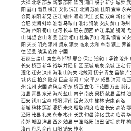
大祥
北塔
邵东
新邵
邵阳
隆回
洞口
绥宁
新宁
城步
武
阳
赫山
南县
桃江
安化
沅江
北湖
苏仙
桂阳
宜章
永兴
会同
麻阳
新晃
芷江
靖州
通道
洪江
娄星
双峰
新化
冷
合肥
芜湖
蚌埠
淮南
马鞍山
淮北
铜陵
安庆
黄山
滁州
瑶海
庐阳
蜀山
包河
长丰
肥东
肥西
庐江
巢湖
镜湖
弋
山
博望
含山
和县
当涂
相山
杜集
烈山
濉溪
铜官
义安
阳
天长
明光
颍州
颍东
颍泉
临泉
太和
阜南
颍上
界首
德
泾县
绩溪
旌德
宁国
石家庄
唐山
秦皇岛
邯郸
邢台
保定
张家口
承德
沧州
长安
桥西
新华
裕华
井陉
矿区
藁城
鹿泉
栾城
正定
行
遵化
迁安
滦州
海港
山海关
北戴河
抚宁
青龙
昌黎
卢
城
内丘
柏乡
隆尧
巨鹿
新河
广宗
平乡
威县
清河
临西
州
定州
安国
高碑店
桥东
桥西
宣化
下花园
万全
崇礼
沧县
青县
东光
海兴
盐山
肃宁
南皮
吴桥
献县
孟村
泊
西安
铜川
宝鸡
咸阳
渭南
延安
汉中
榆林
安康
商洛
新城
碑林
莲湖
灞桥
未央
雁塔
阎良
临潼
长安
高陵
鄠
泾阳
乾县
礼泉
永寿
彬州
长武
旬邑
淳化
武功
临渭
华
南郑
城固
洋县
西乡
勉县
宁强
略阳
镇巴
留坝
佛坪
榆
洛南
丹凤
商南
山阳
镇安
柞水