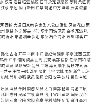
乡
汉寿
澧县
临澧
桃源
石门
永定
武陵源
慈利
桑植
资
江永
宁远
蓝山
新田
江华
鹤城
中方
沅陵
辰溪
溆浦
河
固镇
大通
田家庵
谢家集
八公山
潘集
凤台
花山
雨
徽州
歙县
休宁
黟县
祁门
琅琊
南谯
来安
全椒
定远
凤
谯城
涡阳
蒙城
利辛
贵池
东至
石台
青阳
宣州
郎溪
广
路北
古冶
开平
丰南
丰润
曹妃甸
滦南
乐亭
迁西
玉田
鸡泽
广平
馆陶
魏县
曲周
武安
襄都
信都
任泽
南和
临
容城
涞源
望都
安新
易县
曲阳
蠡县
顺平
博野
雄县
涿
手营子
承德
兴隆
滦平
隆化
丰宁
宽城
围场
新华
运河
桃城
冀州
枣强
武邑
武强
饶阳
安平
故城
景县
阜城
眉县
陇县
千阳
麟游
凤县
太白
秦都
杨陵
渭城
三原
延川
志丹
吴起
甘泉
富县
洛川
宜川
黄龙
黄陵
汉台
汉阴
石泉
宁陕
紫阳
岚皋
平利
镇坪
旬阳
白河
商州