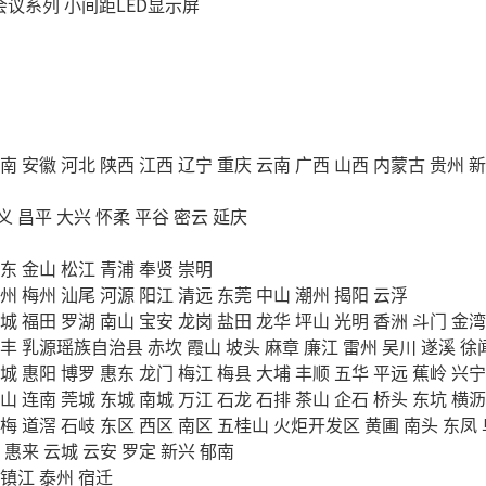
会议系列
小间距LED显示屏
南
安徽
河北
陕西
江西
辽宁
重庆
云南
广西
山西
内蒙古
贵州
新
义
昌平
大兴
怀柔
平谷
密云
延庆
东
金山
松江
青浦
奉贤
崇明
州
梅州
汕尾
河源
阳江
清远
东莞
中山
潮州
揭阳
云浮
城
福田
罗湖
南山
宝安
龙岗
盐田
龙华
坪山
光明
香洲
斗门
金湾
丰
乳源瑶族自治县
赤坎
霞山
坡头
麻章
廉江
雷州
吴川
遂溪
徐
城
惠阳
博罗
惠东
龙门
梅江
梅县
大埔
丰顺
五华
平远
蕉岭
兴宁
山
连南
莞城
东城
南城
万江
石龙
石排
茶山
企石
桥头
东坑
横沥
梅
道滘
石岐
东区
西区
南区
五桂山
火炬开发区
黄圃
南头
东凤
惠来
云城
云安
罗定
新兴
郁南
镇江
泰州
宿迁