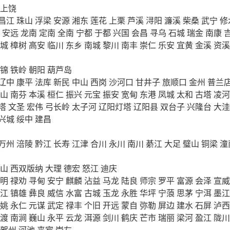
上饶
昌江
珠山
浮梁
安源
湘东
莲花
上栗
芦溪
浔阳
濂溪
柴桑
武宁
修
安远
龙南
定南
全南
宁都
于都
兴国
会昌
寻乌
石城
瑞金
南康
城
樟树
高安
临川
东乡
南城
黎川
南丰
崇仁
乐安
宜黄
金溪
资溪
锦
铁岭
朝阳
葫芦岛
辽中
康平
法库
新民
中山
西岗
沙河口
甘井子
旅顺口
金州
普兰
山
南芬
本溪
桓仁
振兴
元宝
振安
宽甸
东港
凤城
太和
古塔
凌河
塔
文圣
宏伟
弓长岭
太子河
辽阳灯塔
辽阳县
双台子
兴隆台
大洼
兴城
绥中
建昌
万州
涪陵
黔江
长寿
江津
合川
永川
南川
綦江
大足
璧山
铜梁
潼
山
西双版纳
大理
德宏
怒江
迪庆
明
禄劝
寻甸
安宁
麒麟
沾益
马龙
陆良
师宗
罗平
富源
会泽
宣威
江
镇雄
彝良
威信
水富
古城
玉龙
永胜
华坪
宁蒗
思茅
宁洱
墨江
姚
永仁
元谋
武定
禄丰
个旧
开远
蒙自
弥勒
屏边
建水
石屏
泸西
渡
南涧
巍山
永平
云龙
洱源
剑川
鹤庆
芒市
瑞丽
梁河
盈江
陇川
贺州
河池
来宾
崇左