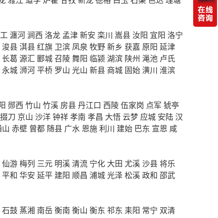
工
瀍河
涧西
洛龙
孟津
新安
栾川
嵩县
汝阳
宜阳
洛宁
浚县
淇县
红旗
卫滨
凤泉
牧野
新乡
获嘉
原阳
延津
长葛
源汇
郾城
召陵
舞阳
临颍
湖滨
陕州
渑池
卢氏
永城
浉河
平桥
罗山
光山
新县
商城
固始
潢川
淮滨
阳
郧西
竹山
竹溪
房县
丹江口
西陵
伍家岗
点军
猇亭
掇刀
京山
沙洋
钟祥
孝南
孝昌
大悟
云梦
应城
安陆
汉
通山
赤壁
曾都
随县
广水
恩施
利川
建始
巴东
宣恩
咸
仙游
梅列
三元
明溪
清流
宁化
大田
尤溪
沙县
将乐
平和
华安
延平
建阳
顺昌
浦城
光泽
松溪
政和
邵武
石鼓
蒸湘
南岳
衡南
衡山
衡东
祁东
耒阳
常宁
双清