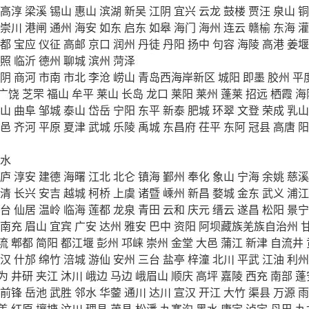
高淳
梁溪
锡山
惠山
滨湖
新吴
江阴
宜兴
云龙
鼓楼
贾汪
泉山
铜
崇川
港闸
通州
海安
如东
启东
如皋
海门
海州
连云
赣榆
东海
灌
都
宝应
仪征
高邮
京口
润州
丹徒
丹阳
扬中
句容
海陵
高港
姜堰
照
临沂
德州
聊城
滨州
菏泽
阴
商河
市南
市北
李沧
崂山
青岛西海岸新区
城阳
即墨
胶州
平
广饶
芝罘
福山
牟平
莱山
长岛
龙口
莱阳
莱州
蓬莱
招远
栖霞
海
山
曲阜
邹城
泰山
岱岳
宁阳
东平
新泰
肥城
环翠
文登
荣成
乳山
邑
齐河
平原
夏津
武城
乐陵
禹城
东昌府
茌平
东阿
冠县
高唐
阳
水
庐
淳安
建德
海曙
江北
北仑
镇海
鄞州
奉化
象山
宁海
余姚
慈溪
清
长兴
安吉
越城
柯桥
上虞
诸暨
嵊州
新昌
婺城
金东
武义
浦江
台
仙居
温岭
临海
莲都
龙泉
青田
云和
庆元
缙云
遂昌
松阳
景宁
南充
眉山
宜宾
广安
达州
雅安
巴中
资阳
阿坝藏族羌族自治州
流
郫都
简阳
都江堰
彭州
邛崃
崇州
金堂
大邑
蒲江
新津
自流井
汉
什邡
绵竹
涪城
游仙
安州
三台
盐亭
梓潼
北川
平武
江油
利州
为
井研
夹江
沐川
峨边
马边
峨眉山
顺庆
高坪
嘉陵
西充
南部
蓬
前锋
岳池
武胜
邻水
华蓥
通川
达川
宣汉
开江
大竹
渠县
万源
雨
盖
红原
壤塘
汶川
理县
茂县
松潘
九寨沟
黑水
康定
泸定
丹巴
九