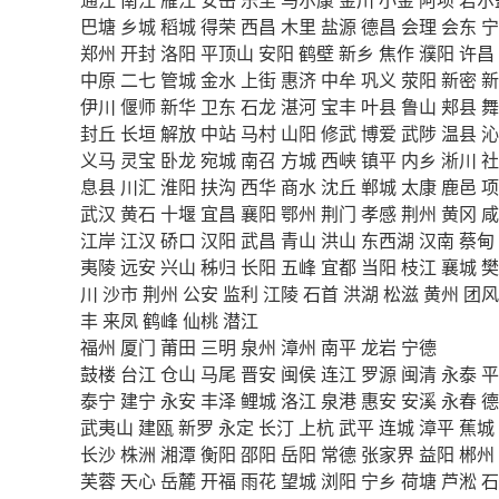
巴塘
乡城
稻城
得荣
西昌
木里
盐源
德昌
会理
会东
宁
郑州
开封
洛阳
平顶山
安阳
鹤壁
新乡
焦作
濮阳
许昌
中原
二七
管城
金水
上街
惠济
中牟
巩义
荥阳
新密
新
伊川
偃师
新华
卫东
石龙
湛河
宝丰
叶县
鲁山
郏县
舞
封丘
长垣
解放
中站
马村
山阳
修武
博爱
武陟
温县
沁
义马
灵宝
卧龙
宛城
南召
方城
西峡
镇平
内乡
淅川
社
息县
川汇
淮阳
扶沟
西华
商水
沈丘
郸城
太康
鹿邑
项
武汉
黄石
十堰
宜昌
襄阳
鄂州
荆门
孝感
荆州
黄冈
咸
江岸
江汉
硚口
汉阳
武昌
青山
洪山
东西湖
汉南
蔡甸
夷陵
远安
兴山
秭归
长阳
五峰
宜都
当阳
枝江
襄城
樊
川
沙市
荆州
公安
监利
江陵
石首
洪湖
松滋
黄州
团风
丰
来凤
鹤峰
仙桃
潜江
福州
厦门
莆田
三明
泉州
漳州
南平
龙岩
宁德
鼓楼
台江
仓山
马尾
晋安
闽侯
连江
罗源
闽清
永泰
平
泰宁
建宁
永安
丰泽
鲤城
洛江
泉港
惠安
安溪
永春
德
武夷山
建瓯
新罗
永定
长汀
上杭
武平
连城
漳平
蕉城
长沙
株洲
湘潭
衡阳
邵阳
岳阳
常德
张家界
益阳
郴州
芙蓉
天心
岳麓
开福
雨花
望城
浏阳
宁乡
荷塘
芦淞
石