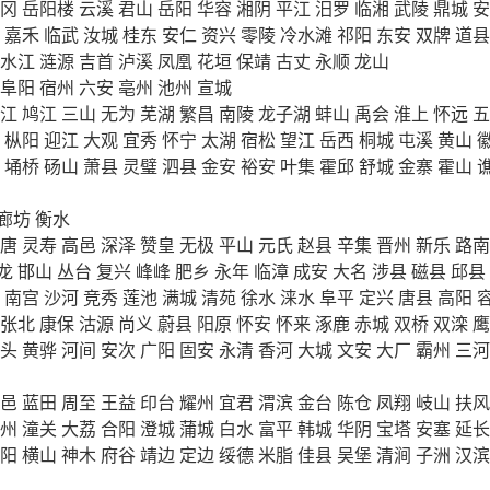
冈
岳阳楼
云溪
君山
岳阳
华容
湘阴
平江
汨罗
临湘
武陵
鼎城
安
嘉禾
临武
汝城
桂东
安仁
资兴
零陵
冷水滩
祁阳
东安
双牌
道县
水江
涟源
吉首
泸溪
凤凰
花垣
保靖
古丈
永顺
龙山
阜阳
宿州
六安
亳州
池州
宣城
江
鸠江
三山
无为
芜湖
繁昌
南陵
龙子湖
蚌山
禹会
淮上
怀远
五
枞阳
迎江
大观
宜秀
怀宁
太湖
宿松
望江
岳西
桐城
屯溪
黄山
埇桥
砀山
萧县
灵璧
泗县
金安
裕安
叶集
霍邱
舒城
金寨
霍山
廊坊
衡水
唐
灵寿
高邑
深泽
赞皇
无极
平山
元氏
赵县
辛集
晋州
新乐
路南
龙
邯山
丛台
复兴
峰峰
肥乡
永年
临漳
成安
大名
涉县
磁县
邱县
南宫
沙河
竞秀
莲池
满城
清苑
徐水
涞水
阜平
定兴
唐县
高阳
张北
康保
沽源
尚义
蔚县
阳原
怀安
怀来
涿鹿
赤城
双桥
双滦
鹰
头
黄骅
河间
安次
广阳
固安
永清
香河
大城
文安
大厂
霸州
三河
邑
蓝田
周至
王益
印台
耀州
宜君
渭滨
金台
陈仓
凤翔
岐山
扶风
州
潼关
大荔
合阳
澄城
蒲城
白水
富平
韩城
华阴
宝塔
安塞
延长
阳
横山
神木
府谷
靖边
定边
绥德
米脂
佳县
吴堡
清涧
子洲
汉滨