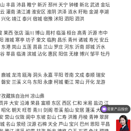
山
丰县
沛县
睢宁
新沂
邳州
天宁
钟楼
新北
武进
金坛
云
灌南
清江浦
淮安区
淮阴
洪泽
涟水
盱眙
金湖
亭湖
兴化
靖江
泰兴
宿城
宿豫
沭阳
泗阳
泗洪
度
莱西
张店
淄川
博山
周村
临淄
桓台
高青
沂源
市中
阳
潍城
寒亭
坊子
奎文
临朐
昌乐
青州
诸城
寿光
安丘
东港
岚山
五莲
莒县
兰山
罗庄
河东
沂南
郯城
沂水
谷
莘县
临清
滨城
沾化
惠民
阳信
无棣
博兴
邹平
牡丹
鹿城
龙湾
瓯海
洞头
永嘉
平阳
苍南
文成
泰顺
瑞安
磐安
兰溪
义乌
东阳
永康
柯城
衢江
常山
开化
龙游
甘孜藏族自治州
凉山彝
需要产品报价
贡井
大安
沿滩
荣县
富顺
东区
西区
仁和
米易
盐边
江
昭化
朝天
旺苍
青川
剑阁
苍溪
船山
安居
蓬溪
大英
可以定制方案吗？
安
营山
仪陇
阆中
东坡
彭山
仁寿
洪雅
丹棱
青神
翠屏
城
名山
荥经
汉源
石棉
天全
芦山
宝兴
巴州
恩阳
平昌
龙
雅江
道孚
炉霍
甘孜
新龙
德格
白玉
石渠
色达
理塘